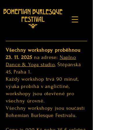
Všechny workshopy proběhnou
23. 11. 2025
na adrese:
Naplno
Dance & Yoga studio
, Štěpánská
45, Praha 1.
Každý workshop trvá 90 minut,
výuka probíhá v angličtině,
workshopy jsou otevřené pro
všechny úrovně.
Všechny workshopy jsou součástí
Bohemian Burlesque Festivalu.
Cena je 900 Kč nebo 35 € splatná