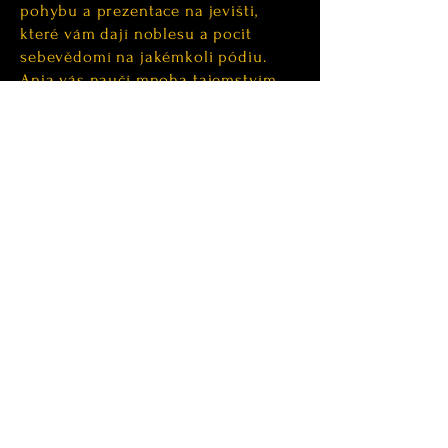
pohybu a prezentace na jevišti,
které vám dají noblesu a pocit
sebevědomí na jakémkoli pódiu.
Anja vás naučí mnoha tajemstvím
oboru a mistrovským tipům ze své
dlouhé mezinárodní kariéry.
Je to zčásti taneční a herecké
cvičení, zčásti tajemství jevištní
prezentace, které vyhovuje jakékoli
úrovni zkušeností.
Workshop je součástí festivalu
Bohemian Burlesque a probíhá v
angličtině.