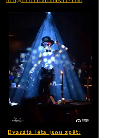
info@bohemianburlesque.com
.
Dvacátá léta jsou zpět: