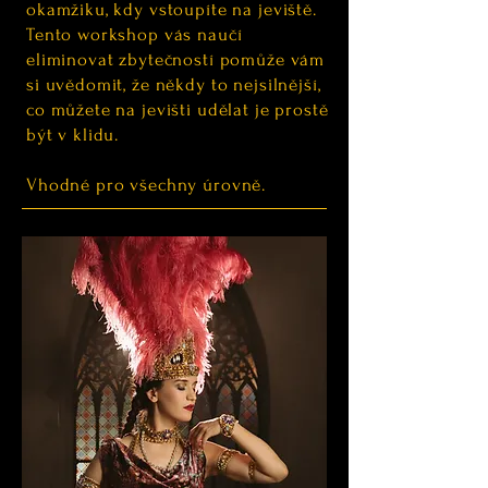
okamžiku, kdy vstoupíte na jeviště.
Tento workshop vás naučí
eliminovat zbytečností pomůže vám
si uvědomit, že někdy to nejsilnější,
co můžete na jevišti udělat je prostě
být v klidu.
Vhodné pro všechny úrovně.