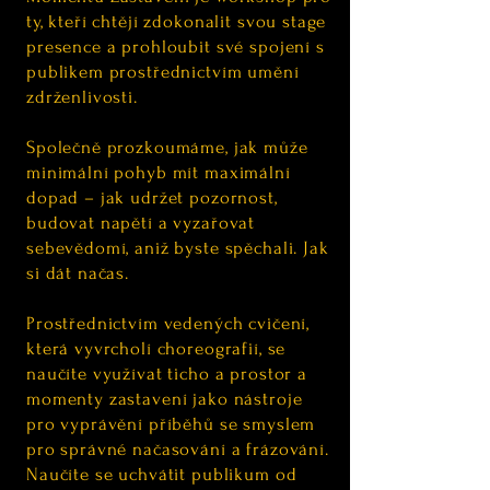
ty, kteří chtějí zdokonalit svou stage
presence a prohloubit své spojení s
publikem prostřednictvím umění
zdrženlivosti.
Společně prozkoumáme, jak může
minimální pohyb mít maximální
dopad – jak udržet pozornost,
budovat napětí a vyzařovat
sebevědomí, aniž byste spěchali. Jak
si dát načas.
Prostřednictvím vedených cvičení,
která vyvrcholí choreografií, se
naučíte využívat ticho a prostor a
momenty zastavení jako nástroje
pro vyprávění příběhů se smyslem
pro správné načasování a frázování.
Naučíte se uchvátit publikum od