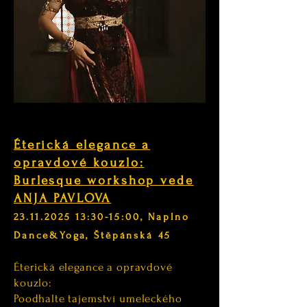
Éterická elegance a
opravdové kouzlo:
Burlesque workshop vede
ANJA PAVLOVA
23.11.2025 13:30-15:00, Naplno
Dance&Yoga, Štěpánská 45
Éterická elegance a opravdové
kouzlo:
Poodhalte tajemství umeleckého