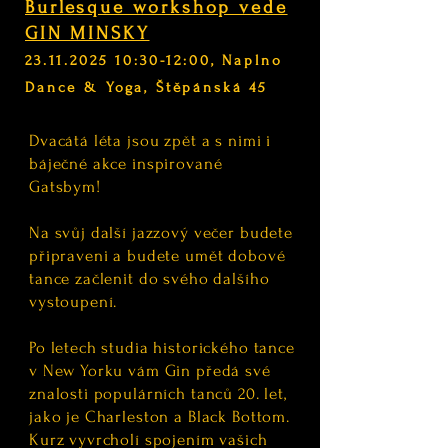
Burlesque workshop vede
GIN MINSKY
23.11.2025 10:30-12:00, Naplno
Dance & Yoga, Štěpánská 45
Dvacátá léta jsou zpět a s nimi i
báječné akce inspirované
Gatsbym!
Na svůj další jazzový večer budete
připraveni a budete umět dobové
tance začlenit do svého dalšího
vystoupení.
Po letech studia historického tance
v New Yorku vám Gin předá své
znalosti populárních tanců 20. let,
jako je Charleston a Black Bottom.
Kurz vyvrcholí spojením vašich