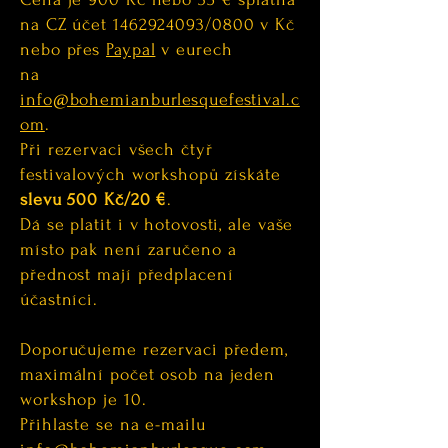
na CZ účet
1462924093
/0800 v Kč
nebo přes
Paypal
v eurech
na
info@bohemianburlesquefestival.c
om
.
Při rezervaci všech čtyř
festivalových workshopů získáte
slevu 500 Kč/20 €
.
Dá se platit i v hotovosti, ale vaše
místo pak není zaručeno a
přednost mají předplacení
účastníci.
Doporučujeme rezervaci předem,
maximální počet osob na jeden
workshop je 10.
Přihlaste se na e-mailu