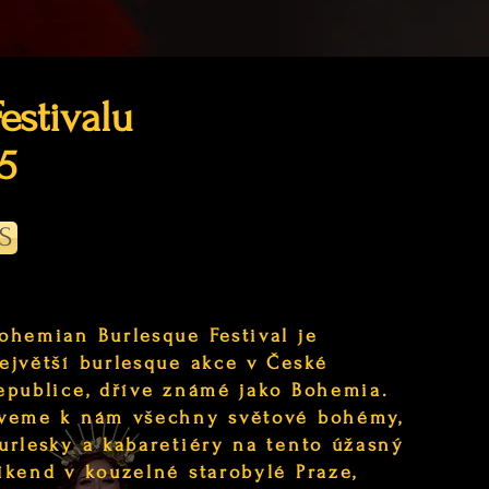
estivalu
5
S
ohemian Burlesque Festival je
ejvětší burlesque akce v České
epublice, dříve známé jako Bohemia.
veme k nám všechny světové bohémy,
urlesky a kabaretiéry
na tento úžasný
íkend v kouzelné starobylé Praze,