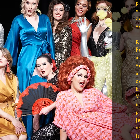
p
v
z
v
K
F
a
v
a
c
h
V
u
p
j
v
i