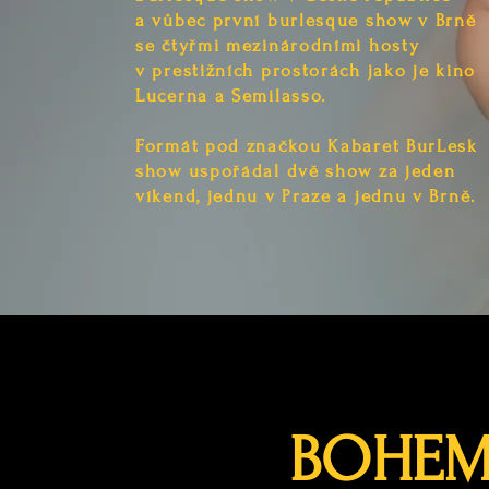
a vůbec první burlesque show v Brně
se čtyřmi mezinárodními hosty
v prestižních prostorách jako je kino
Lucerna a Semilasso.
Formát pod značkou Kabaret BurLesk
show uspořádal dvě show za jeden
víkend, jednu
v Praze a jednu v Brně.
BOHEMI