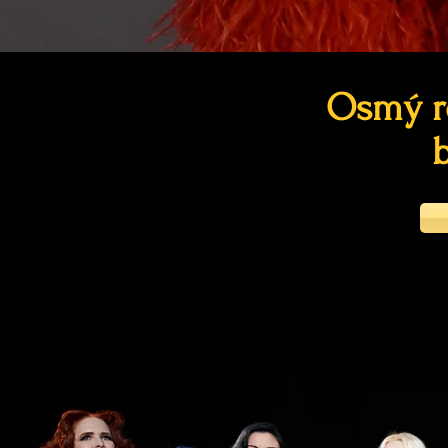
Osmý ro
b