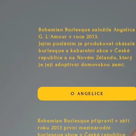
Bohemian Burlesque založila Angelica
G. L´Amour v roce 2013.
Jejím posláním je produkovat okázalé
burlesque a kabaretní akce v České
republice a na Novém Zélandu, který
je její adoptivní domovskou zemí.
O ANGELICE
Bohemian Burlesque připravil v září
roku 2013 první mezinárodní
burlesque show v České republice