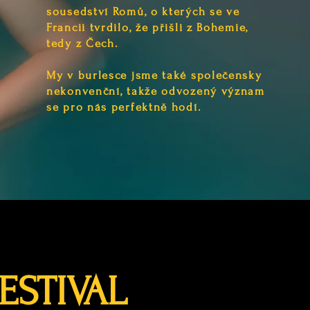
sousedství Romů, o kterých se ve
Francii tvrdilo, že přišli z Bohemie,
tedy z Čech.
My v burlesce jsme také společensky
nekonvenční, takže odvozený význam
se pro nás perfektně hodí.
ESTIVAL