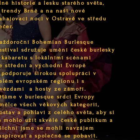
lné historie a lesku starého světa,
 trendy Brně a
na naši nové
ahajovací noci v Ostravě ve středu
ečer.
aždoroční Bohemian Burlesque
estival sdružuje umění české burlesky
 kabaretu s lokálnímí scénami
e střední a východní Evropě
 podporuje širokou spolupráci
v
elém evropském regionu i s
vězdami a hosty ze zámoří.
ítáme v burlesque srdci Evropy
mělce všech věkových kategorií,
ostav a pohlaví z celého světa, aby si
e mohlo užít skvělé české publikum a
šichni jsme se mohli navzájem
nspirovat a společně se pobavit.