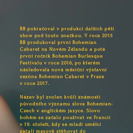
BB pokračoval v produkci dalších pěti
show pod touto značkou. V roce 2015
BB produkoval první Bohemian
Cabaret na Novém Zélandu a poté
první ročník Bohemian Burlesque
Festivalu v roce 2016, po kterém
následovala nová měsíční výstavní
sezóna Bohemian Cabaret v Praze
v roce 2017.
Název byl zvolen kvůli známosti
původního významu slova Bohemian-
Czech v anglickém jazyce. Slovo
bohém se začalo používat ve Francii
v 19. století, kdy se mladí umělci
začali masově stěhovat do