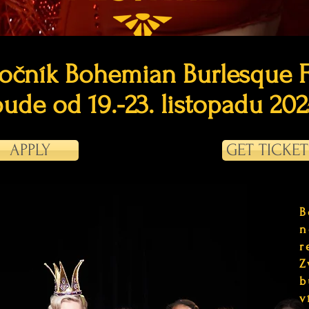
čník Bohemian Burlesque F
ude od 19.-23. listopadu 202
APPLY
GET TICKET
B
n
r
Z
b
v