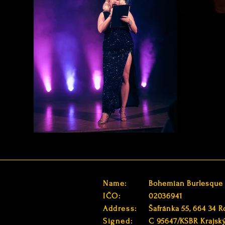
Name:
Bohemian Burlesque s
IČO:
02036941
Address:
Šafránka 55, 664 34 R
Signed:
C 95647/KSBR Krajsk