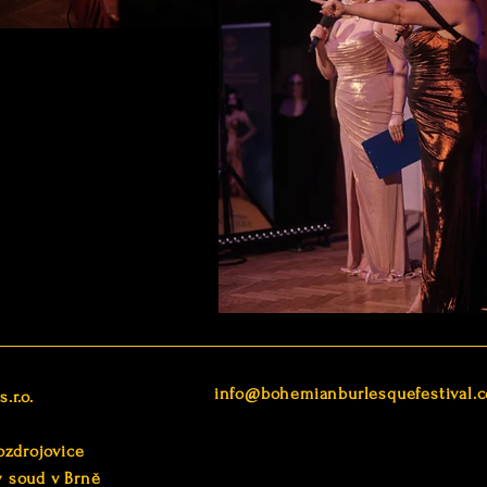
info@bohemianburlesquefestival.
.r.o.
ozdrojovice
ý soud v Brně