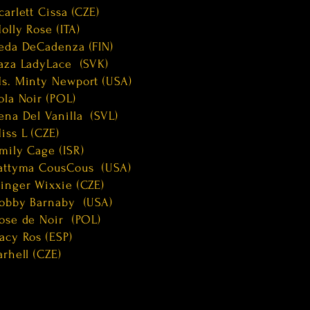
carlett Cissa (CZE)
olly Rose (ITA)
eda DeCadenza (FIN)
aza LadyLace (SVK)
s. Minty Newport (USA)
ola Noir (POL)
ena Del Vanilla (SVL)
iss L (CZE)
mily Cage (ISR)
attyma CousCous (USA)
inger Wixxie (CZE)
obby Barnaby (USA)
ose de Noir (POL)
acy Ros (ESP)
arhell (CZE)