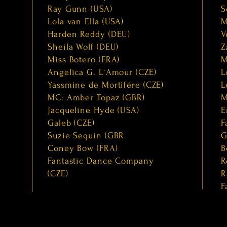
Ray Gunn (USA)
S
Lola van Ella (USA)
M
Harden Reddy (DEU)
V
Sheila Wolf (DEU)
Z
Miss Botero (FRA)
M
Angelica G. L´Amour (CZE)
L
Yassmine de Mortifére (CZE)
L
MC: Amber Topaz (GBR)
M
Jacqueline Hyde (USA)
E
Galeb (CZE)
F
Suzie Sequin (GBR
G
Coney Bow (FRA)
B
Fantastic Dance Company
R
(CZE)
R
F