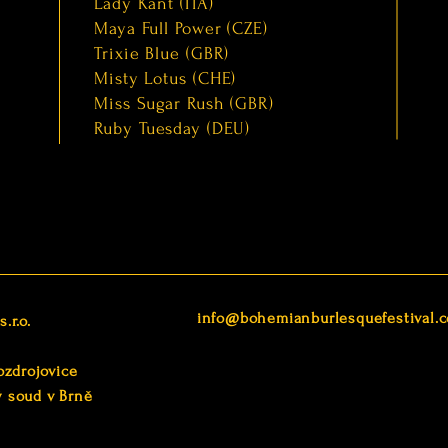
Lady Kant (ITA)
Maya Full Power (CZE)
Trixie Blue (GBR)
Misty Lotus (CHE)
Miss Sugar Rush (GBR)
Ruby Tuesday (DEU)
info@bohemianburlesquefestival.
.r.o.
ozdrojovice
ý soud v Brně