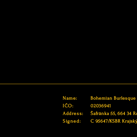
Name:
Bohemian Burlesque s
IČO:
02036941
Address:
Šafránka 55, 664 34 R
Signed:
C 95647/KSBR Krajsk